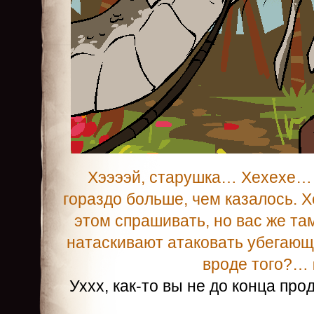
Хээээй, старушка… Хехехе… 
гораздо больше, чем казалось. 
этом спрашивать, но вас же та
натаскивают атаковать убегающ
вроде того?…
Уххх, как-то вы не до конца пр