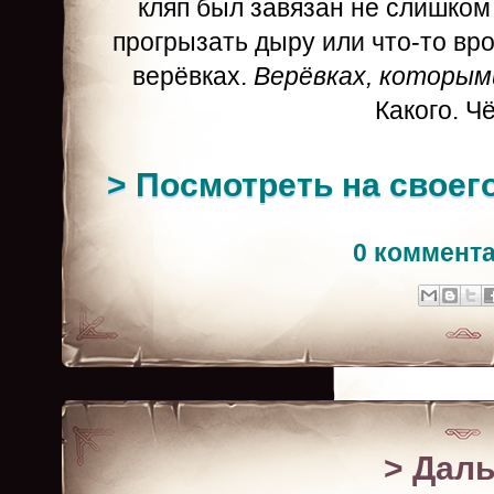
кляп был завязан не слишком
прогрызать дыру или что-то вро
верёвках.
Верёвках, которым
Какого. Ч
>
Посмотреть на своег
0 коммент
> Дал