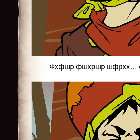
Фхфшр фшхршр шфрхх… 