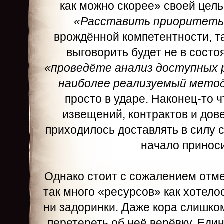
как можно скорее» своей цел
«Расставить приоритет
врождённой компетентности, т
выговорить будет не в состо
«проведёте анализ доступных 
наиболее реализуемый метод
просто в ударе. Наконец-то ч
извещений, контрактов и дов
приходилось доставлять в силу 
начало принос
Однако стоит с сожалением отмет
так много «ресурсов» как хотело
ни задоринки. Даже кора слишком
перетереть об неё верёвку. Ед