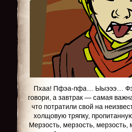
Пхаа! Пфэа-пфа… Ыыэээ… Фэа-
говори, а завтрак — самая важн
что потратили свой на неизвес
холщовую тряпку, пропитанну
Мерзость, мерзость, мерзость,